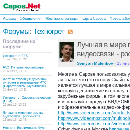
Афиша
Объявления
Желтые страницы
Карта Сарова
Фотоальбо
Форумы
:
Техногрет
Последние на
Лучшая в мире 
форуме:
видеосвязи - ро
Интернет от ТТК
18 июл’18, 23:22
Semyon Malenkov
- 23 янв
FAQ: Интернет-провайдеры
22 мая’17, 17:11
Многие в Сарове пользовались 
ли знают. что его основу Скайп 
Желтые страницы: Домашний
интернет и телевидение МТС
является лучшая в мире сильная
(Саровтелеком, Мультинекс)
25 фев’16, 13:11
которую десятилетие используют
зарубежные фирмы, в том числе
Интернет от Саровсвязьинформ
и используйте продукт ВИДЕОМО
(ССИ)
23 янв’13, 13:32
и образовательные видеоконфе
http://www.videomost.com/products
Лучшая в мире программа
видеосвязи - российская.
http://www.videomost.com/multipoin
23 янв’13, 12:45
http://www.videomost.com/videocal
Новости: Безлимита не будет:
Офис фирмы в Москве
http://ww