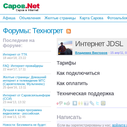
Афиша
Объявления
Желтые страницы
Карта Сарова
Фотоальбо
Форумы
:
Техногрет
Последние на
Интернет JDSL
форуме:
Владимир Викторов
- 15 апр’11, 
Интернет от ТТК
18 июл’18, 23:22
Тарифы
FAQ: Интернет-провайдеры
22 мая’17, 17:11
Как подключиться
Желтые страницы: Домашний
интернет и телевидение МТС
Как оплатить
(Саровтелеком, Мультинекс)
25 фев’16, 13:11
Техническая поддержка
Интернет от Саровсвязьинформ
(ССИ)
23 янв’13, 13:32
0
0
Лучшая в мире программа
видеосвязи - российская.
Написать
23 янв’13, 12:45
Новости: Безлимита не будет:
Если вы зарегистрированы у нас,
войдите 