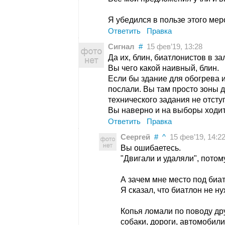
Я убедился в пользе этого мер
Ответить
Правка
Сигнал
#
15 фев’19, 13:28
Да их, блин, биатлонистов в за
Вы чего какой наивный, блин.
Если бы здание для обогрева 
послали. Вы там просто зоны д
технического задания не отсту
Вы наверно и на выборы ходи
Ответить
Правка
Сеергей
#
^
15 фев’19, 14:2
Вы ошибаетесь.
"Двигали и удаляли", потом
А зачем мне место под биатл
Я сказал, что биатлон не н
Копья ломали по поводу др
собаки, дороги, автомобили