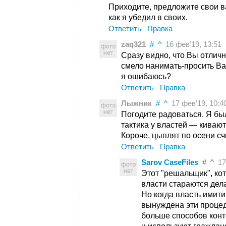
Приходите, предложите свои в
как я убедил в своих.
Ответить
Правка
zaq321
#
^
16 фев’19, 13:51
Сразу видно, что Вы отлич
смело нанимать-просить В
я ошибаюсь?
Ответить
Правка
Лыжник
#
^
17 фев’19, 10:4
Погодите радоваться. Я бы
тактика у властей — кивают
Короче, цыплят по осени сч
Ответить
Правка
Sarov CaseFiles
#
^
17 
Этот "решальщик", кот
власти стараются дела
Но когда власть имит
вынуждена эти процед
больше способов конт