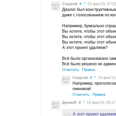
Сеергей
#
^
15 фев’19, 07:3
Диалог был конструктивным
даже с голосованием по к
Например, буквально спра
Вы хотите, чтобы этот объе
Вы хотите, чтобы этот объе
Вы хотите, чтобы этот объ
А этот проект удаляем?
Всё было организовано зам
Всё было решено не админ
Ответить
Правка
Сеергей
#
^
15 фев’19,
Например, проголосов
пикников!
Ответить
Правка
ДенисR
#
^
15 фев’19, 09:17
А этот проект удаляе