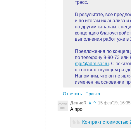
трасс.
В результате, все предл
и по итогам их анализа 
по другим каналам, спе
концепцию благоустройст
выполнения работ уже в 2
Предложения по концепц
по телефону 9-90-73 или 
mgi@adm.sar.ru
. С эскиз
в соответствующем разд
Напомним, что он не явл
изменен на основании п
Ответить
Правка
ДенисR
#
^
15 фев’19, 16:35
А про
Контракт стоимостью 