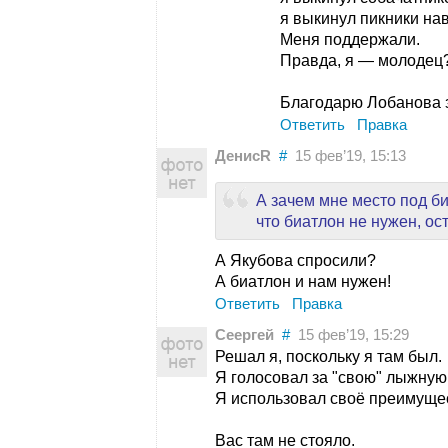
я выкинул пикники на
Меня поддержали.
Правда, я — молодец
Благодарю Лобанова 
Ответить
Правка
ДенисR
#
15 фев’19, 15:13
А зачем мне место под биа
что биатлон не нужен, о
А Якубова спросили?
А биатлон и нам нужен!
Ответить
Правка
Сеергей
#
15 фев’19, 15:29
Решал я, поскольку я там был.
Я голосовал за "свою" лыжную 
Я использовал своё преимуще
Вас там не стояло.