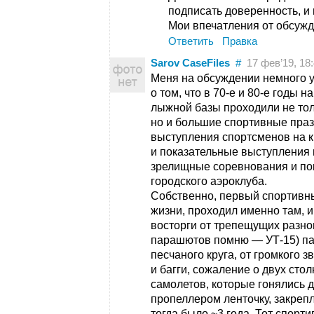
подписать доверенность, и
Мои впечатления от обсужд
Ответить
Правка
Sarov CaseFiles
#
17 фев’19, 18:4
Меня на обсуждении немного у
о том, что в 70-е и 80-е годы 
лыжной базы проходили не тол
но и большие спортивные праз
выступления спортсменов на к
и показательные выступления 
зрелищные соревнования и по
городского аэроклуба.
Собственно, первый спортивны
жизни, проходил именно там, и
восторги от трепещущих разно
парашютов помню — УТ-15) па
песчаного круга, от громкого 
и багги, сожаление о двух ст
самолетов, которые гонялись д
пропеллером ленточку, закреп
тогда было ~3 года. Тот спорт