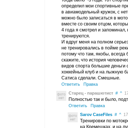
определил мои спортивные пр
в авиамодельный кружок, с не
можно было записаться в мот
вместе со своим отцом, который
4 года я смотрел и запоминал,
тренируются.
И вдруг меня на полном серьез
не тренировались в пойме рек
потому что там, якобы, всегд
скажите, что история человечес
видов спорта большие деньги 
хоккейный клуб и на лыжную ба
Сатиса сделали. Смешные.
Ответить
Правка
Старец - парашютист
#
^
17
Полностью так и было, под
Ответить
Правка
Sarov CaseFiles
#
^
17 
Тренировки по мотокр
на Кремешках, и на лу