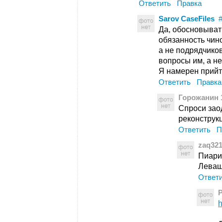
Ответить
Правка
Sarov CaseFiles
Да, обосновыват
обязанность чин
а не подрядчико
вопросы им, а не
Я намерен прийт
Ответить
Правка
Горожанин 
Спроси зао
реконструк
Ответить
П
zaq32
Пиарит
Леваш
Ответ
h