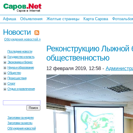
Афиша
Объявления
Желтые страницы
Карта Сарова
Фотоальбо
Новости
Обсуждения новостей »
Реконструкцию Лыжной б
Последние новости
общественностью
Государство и власть
Экономика и бизнес
Наука и образование
12 февраля 2019, 12:58 -
Администр
Общество
Происшествия
Спорт
Отдых и развлечения
Заголовки за неделю
Заголовки за месяц
Обсуждения новостей