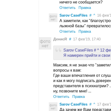
ничего не сообщается?
Ответить
Правка
Sarov CaseFiles
#
^
16 фев’1
А заметили, как "благоустр
лыжной базы" превратилос
Ответить
Правка
ДенисR
#
17 фев’19, 17:40
Sarov CaseFiles # ^ 12 фе
Я намерен прийти и свои
Максим, я не знаю что "замети
вопросы к вам:
Где ваши впечатления от слушан
и как я могу подписать довере
представителя в психиатрии? ..
ну, позвоните мне! ...
Ответить
Правка
Sarov CaseFiles
#
^
17 фев’19
Да зачем же Вам представи