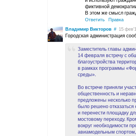
и используют граждан
фиктивной демократии
В этом же смысл граж
Ответить
Правка
Владимир Викторов
#
15 фев’1
Городская администрация соо
Заместитель главы адми
14 февраля встречу с об
благоустройства террито
в рамках программы «Фо
среды».
Во встрече приняли учас
общественность и нерав
предложены несколько пр
было решено отказаться о
и перенести площадку дл
мостовому переходу. Кро
вокруг необходимости пр
авиамодельным спортом,