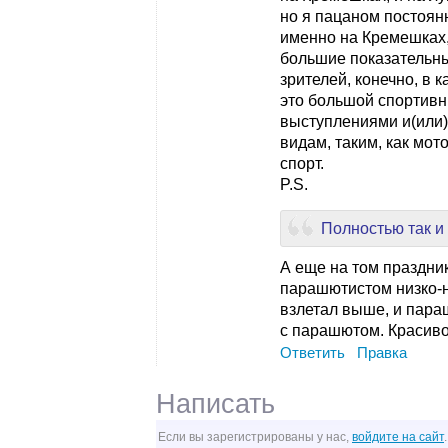
но я пацаном постоянн
именно на Кремешках, 
большие показательн
зрителей, конечно, в 
это большой спортивн
выступлениями и(или)
видам, таким, как мо
спорт.
P.S.
Полностью так и
А еще на том праздни
парашютистом низко-н
взлетал выше, и пара
с парашютом. Красиво!
Ответить
Правка
Написать
Если вы зарегистрированы у нас,
войдите на сайт
.