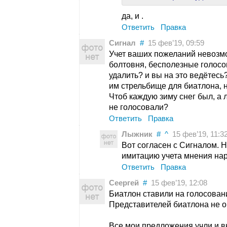
да, и .
Ответить
Правка
Сигнал
#
15 фев’19, 09:59
Учет ваших пожеланий невозм
болтовня, бесполезные голосо
удалить? и вы на это ведётес
им стрельбище для биатлона, н
Чтоб каждую зиму снег был, а 
не голосовали?
Ответить
Правка
Лыжник
#
^
15 фев’19, 11:3
Вот согласен с Сигналом. 
имитацию учета мнения наро
Ответить
Правка
Сеергей
#
15 фев’19, 12:08
Биатлон ставили на голосован
Представителей биатлона не ок
Все мои предложения учли и в