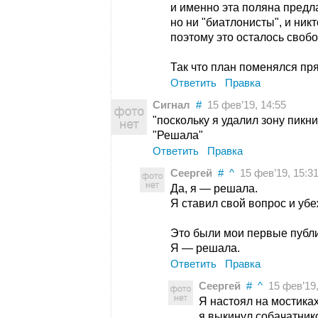
и именно эта поляна предл
но ни "биатлонисты", и ник
поэтому это осталось своб
Так что план поменялся пря
Ответить
Правка
Сигнал
#
15 фев’19, 14:55
"поскольку я удалил зону пикн
"Решала"
Ответить
Правка
Сеергей
#
^
15 фев’19, 15:3
Да, я — решала.
Я ставил свой вопрос и уб
Это были мои первые публ
Я — решала.
Ответить
Правка
Сеергей
#
^
15 фев’19,
Я настоял на мостиках
я выкинул собачатнико