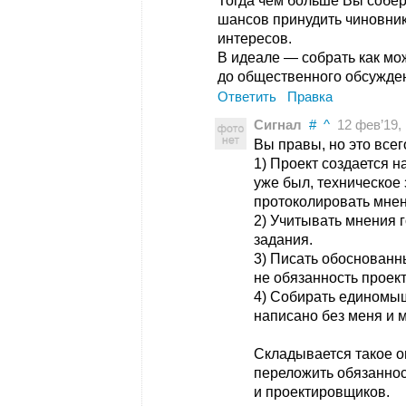
Тогда чем больше Вы собе
шансов принудить чиновник
интересов.
В идеале — собрать как м
до общественного обсужден
Ответить
Правка
Сигнал
#
^
12 фев’19, 
Вы правы, но это всего
1) Проект создается н
уже был, техническое
протоколировать мнен
2) Учитывать мнения 
задания.
3) Писать обоснованн
не обязанность проек
4) Собирать единомыш
написано без меня и
Складывается такое о
переложить обязанно
и проектировщиков.