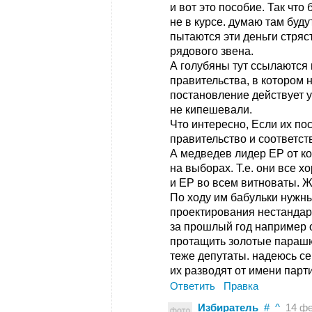
и вот это пособие. Так чт
не в курсе. думаю там буду
пытаются эти деньги стряст
рядового звена.
А голубяны тут ссылаются
правительства, в котором н
постановление действует у
не кипешевали.
Что интересно, Если их по
правительство и соответст
А медведев лидер ЕР от к
на выборах. Т.е. они все 
и ЕР во всем витноваты. Ж
По ходу им бабульки нужн
проектирования нестандар
за прошлый год например 
протащить золотые парашю
теже депутаты. надеюсь се
их разводят от имени парт
Ответить
Правка
Избиратель
#
^
14 фев