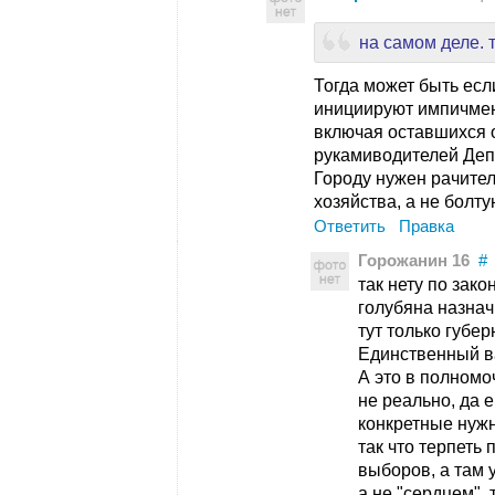
на самом деле. 
Тогда может быть есл
инициируют импичмен
включая оставшихся 
рукамиводителей Де
Городу нужен рачител
хозяйства, а не болт
Ответить
Правка
Горожанин 16
#
так нету по зако
голубяна назнач
тут только губе
Единственный в
А это в полномо
не реально, да 
конкретные нуж
так что терпеть
выборов, а там 
а не "сердцем". т