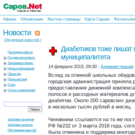
Афиша
Объявления
Желтые страницы
Карта Сарова
Фотоальбо
Новости
Обсуждения новостей »
Диабетиков тоже лишат 
Последние новости
муниципалитета
Государство и власть
Экономика и бизнес
14 февраля 2019, 09:30 -
Администрация
Наука и образование
Общество
Вслед за отменой школьных обедов
Происшествия
городская администрация приняла 
Спорт
предоставление денежной компенса
Отдых и развлечения
полосок и расходных материалов д
диабетом. Около 200 саровских ди
в несколько тысяч рублей в месяц.
Чиновники ссылаются на то же пос
Заголовки за неделю
РФ №232 от 3 марта 2018 года, согл
Заголовки за месяц
Обсуждения новостей
была отменена и поддержка многод