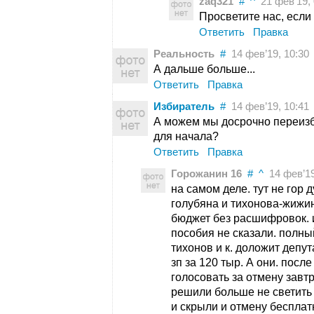
zaq321
#
^
21 фев’19, 
Просветите нас, если
Ответить
Правка
Реальность
#
14 фев’19, 10:30
А дальше больше...
Ответить
Правка
Избиратель
#
14 фев’19, 10:41
А можем мы досрочно переизб
для начала?
Ответить
Правка
Горожанин 16
#
^
14 фев’19
на самом деле. тут не гор 
голубяна и тихонова-жижи
бюджет без расшифровок. и
пособия не сказали. полны
тихонов и к. доложит депут
зп за 120 тыр. А они. после
голосовать за отмену завт
решили больше не светит
и скрыли и отмену бесплат