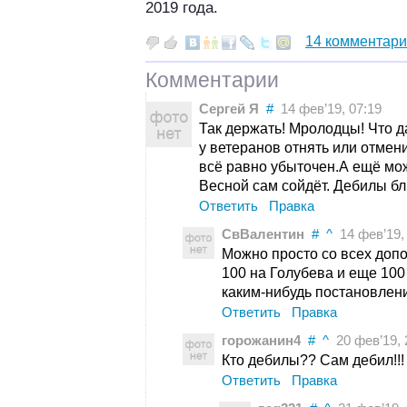
2019 года.
14 комментар
Комментарии
Сергей Я
#
14 фев’19, 07:19
Так держать! Мролодцы! Что 
у ветеранов отнять или отмен
всё равно убыточен.А ещё мож
Весной сам сойдёт. Дебилы бл
Ответить
Правка
СвВалентин
#
^
14 фев’19, 
Можно просто со всех допо
100 на Голубева и еще 10
каким-нибудь постановлен
Ответить
Правка
горожанин4
#
^
20 фев’19, 
Кто дебилы?? Сам дебил!!!
Ответить
Правка