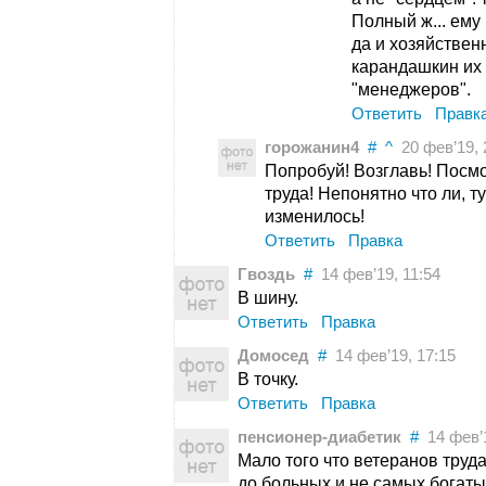
Полный ж... ему 
да и хозяйствен
карандашкин их 
"менеджеров".
Ответить
Правк
горожанин4
#
^
20 фев’19, 
Попробуй! Возглавь! Посмо
труда! Непонятно что ли, 
изменилось!
Ответить
Правка
Гвоздь
#
14 фев’19, 11:54
В шину.
Ответить
Правка
Домосед
#
14 фев’19, 17:15
В точку.
Ответить
Правка
пенсионер-диабетик
#
14 фев’1
Мало того что ветеранов труда
до больных и не самых богаты