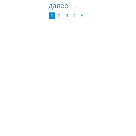
далее →
1
2
3
4
5
...