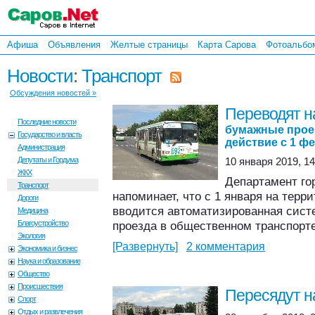
Афиша
Объявления
Желтые страницы
Карта Сарова
Фотоальбо
Новости
:
Транспорт
Обсуждения новостей »
Переводят н
Последние новости
бумажные прое
Государство и власть
действие с 1 фе
Администрация
Депутаты и Гордума
10 января 2019, 14
ЖКХ
Департамент го
Транспорт
напоминает, что с 1 января на тер
Дороги
вводится автоматизированная сист
Медицина
Благоустройство
проезда в общественном транспорте
Экология
[Развернуть]
2 комментария
Экономика и бизнес
Наука и образование
Общество
Происшествия
Пересядут н
Спорт
Отдых и развлечения