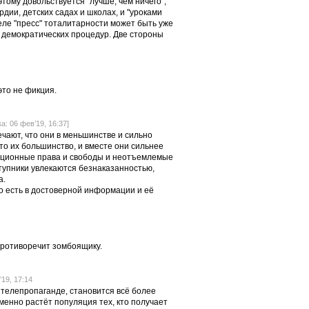
оэтому довольствуется "лучше, чем ничего",
дии, детских садах и школах, и "уроками
еле "пресс" тоталитарности может быть уже
я демократических процедур. Две стороны
это не фикция.
а: 06 фев’19, 16:37]
чают, что они в меньшинстве и сильно
что их большинство, и вместе они сильнее
уционные права и свободы и неотъемлемые
ступники увлекаются безнаказанностью,
а.
то есть в достоверной информации и её
противоречит зомбоящику.
19, 17:14
 телепропаганде, становится всё более
енно растёт популяция тех, кто получает