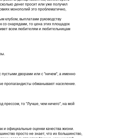
 сколько денег просит или уже получил
словиях монополий это проблематично,
ным клубом, выплатами руководству
ок со снарядами, то цена этих площадок
ривет всем любителям и любительницам
ры.
 пустыми дворами или с "ничем", а именно
тные пропагандисты обманывают население.
д прессом, то "Лучше, чем ничего", на мой
как и официальные оценки качества жизни.
шинство просто не знает, что их большинство,