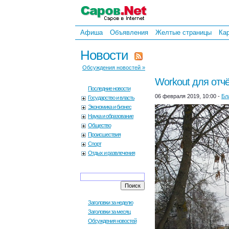
Афиша
Объявления
Желтые страницы
Ка
Новости
Обсуждения новостей »
Workout для отч
Последние новости
06 февраля 2019, 10:00 -
Бл
Государство и власть
Экономика и бизнес
Наука и образование
Общество
Происшествия
Спорт
Отдых и развлечения
Заголовки за неделю
Заголовки за месяц
Обсуждения новостей