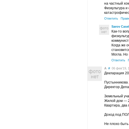
на частный хок
Физкультура и
катастрофичес
Ответить
Прав
Sarov Case
Как-то во
физкульту
коммунист
Когда же 
становитс
Могла. Но 
Ответить
А
#
06 фев’19, 1
Декларация 20
Пустынникова
Директор Депа
Земельный уча
Жилой дом — 2
Квартира, два
Доход под ПО
Не плохо быть