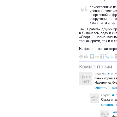
Качественные из
уровнях, включа
спортивной инфр
сооружения, в т
к занятиям спор
Так, в рамках других п
в Яблоневом саду и ск
«Спорт — норма жизни»
тренажерами, так и с 
На фото — не заинтере
Комментарии
Сеергей
#
06 фе
очень хорошая
Наверняка, буд
Ответить
Прав
zaq321
#
^
Скажем так
Ответить
Sar
Не 