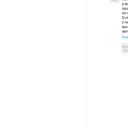
и в
про
но 
Есл
и ч
выг
авт
Отв