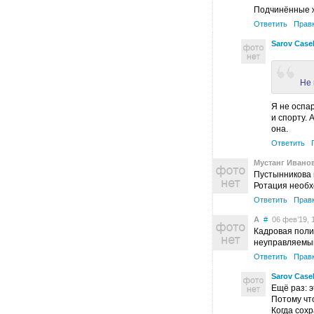
Подчинённые ж
Ответить
Прав
Sarov Case
Не 
Я не оспа
и спорту.
она.
Ответить
Мустанг Ивано
Пустынникова и
Ротация необхо
Ответить
Прав
А
#
06 фев’19, 
Кадровая поли
неуправляемый с
Ответить
Прав
Sarov Case
Ещё раз: 
Потому чт
Когда сох