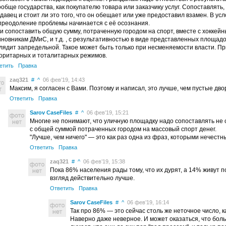
ообще государства, как покупателю товара или заказчику услуг. Сопоставлять,
давец и стоит ли это того, что он обещает или уже предоставил взамен. В у
преодоление проблемы начинается с её осознания.
и сопоставить общую сумму, потраченную городом на спорт, вместе с хоккей
иновникам ДМиС, и т.д. , с результативностью в виде представленных площад
лядит запредельной. Такое может быть только при несменяемости власти. П
оритарных и тоталитарных режимов.
етить
Правка
zaq321
#
^
06 фев’19, 14:43
Максим, я согласен с Вами. Поэтому и написал, это лучше, чем пустые дво
Ответить
Правка
Sarov CaseFiles
#
^
06 фев’19, 15:21
Многие не понимают, что уличную площадку надо сопоставлять не с
с общей суммой потраченных городом на массовый спорт денег.
"Лучше, чем ничего" — это как раз одна из фраз, которыми нечес
Ответить
Правка
zaq321
#
^
06 фев’19, 15:38
Пока 86% населения рады тому, что их дурят, а 14% живут по
взгляд действительно лучше.
Ответить
Правка
Sarov CaseFiles
#
^
06 фев’19, 16:14
Так про 86% — это сейчас столь же неточное число, 
Наверно даже неверное. И может оказаться, что боль