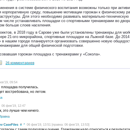
менения в системе физического воспитания возможны только при активи
я корпоративную среду, повышение мотивации горожан к физическому ра
аструктуры. Для этого необходимо развивать материально-техническую 
ом числе устанавливать площадки со спортивными тренажерами во двора
том больше слоев населения.
роектов, в 2018 году в Сарове уже были установлены тренажеры для wor
вере 21-ого микрорайона, спортивные площадки на Лыжной базе. До 2014
 в нашем городе планируется организовать совершенно новую общедос
тренажерами для общей физической подготовки.
совавшая горожан площадка с тренажерами у «Сокола».
26 комментариев
в’19, 09:54
 площадка получилась.
ет востребована, но летом.
ка
06 фев’19, 12:47
, это лучше чем ничего.
Правка
ov CaseFiles
#
^
06 фев’19, 13:51 [правка: 06 фев’19, 13:53]
согласен с таким подходом к оценке. Гражданам надо относиться к результа