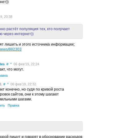
нет))
9, 20:38
но растёт популяция тех, кто получает
 через интернет))
т лишить и этого источника информации;
u/news/882303
les
#
^
06 фев’19, 22:24
кт, что могут.
равка
1
#
^
06 фев’19, 22:32
кт конечно, но судя по кривой роста
ровок сайтов, они к этому шагают
мильными шагами.
ить
Правка
орой пишут и говорят в обоснование расходов