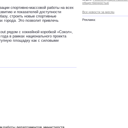
общественностью
зации спортивно-массовой работы на всех
звитию и показателей доступности
Все новости за месяц
базу, строить новые спортивные
Реклама:
х города. Это позволит привлечь
kout рядом с хоккейной коробкой «Сокол»,
 года в рамках национального проекта
тупную площадку как с силовыми
там работы департаментов, министерств