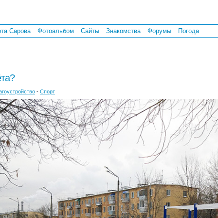
рта Сарова
Фотоальбом
Сайты
Знакомства
Форумы
Погода
ёта?
агоустройство
-
Спорт