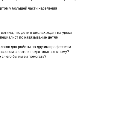
ортом у большей части населения
ветила, что дети в школах ходят на уроки
 специалист по навязывание детям
ологов для работы по другим профессиям
ссовом спорте и подготовиться к нему?
 с чего бы им ей помогать?