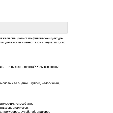
 нежели специалист по физической культуре
той должности именно такой специалист, как
ть — и никакого отчета? Хочу все знать!
слова к её оценке. Жуткий, нелогичный,
ратическими способами.
тных специалистов.
, прокуроров, судей, губернаторов