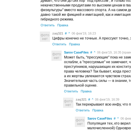
думает, что они до сих пор "под прессом", и только п
некачественными продуктами по высоким ценам в гвар
физкультуры" вместо массового спорта. А на самом д
давно такой же фикцией и имитацией, как и имитаци
гибридного режима.
Ответить
Правка
zaq321
#
^
06 фев’19, 16:23
Цифры конечно не точные. А прессуют точно, 
Ответить
Правка
Sarov CaseFiles
#
^
06 фев’19, 16:35 [правк
Может быть, "прессующие" пока не заме
ослабли, а "прессуемые" не замечают, 
преступников, нарушающих их констит
права человека? Так бывает, когда пре
а их жертвы увлекаются чувством страх
Значительная часть силы — в знании, 
правильной оценке.
Ответить
Правка
zaq321
#
^
06 фев’19, 16:39
Так перекрывают всю инфу, что 
Ответить
Правка
Sarov CaseFiles
#
^
06 фев’
Популяция тех, кто верил
малочисленной) Одноврем