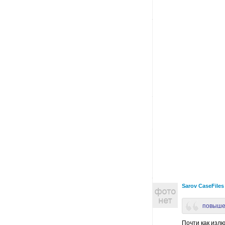
Sarov CaseFiles
повыше
Почти как изл