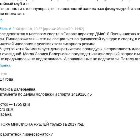
кейный клуб и т.п.
 спорт пока и так популярны, но возможностей заниматься физкультурой и сп
ки не хватает.
ка
Files
#
^
06 фев’19, 10:27 [правка: 06 фев’19, 14:52]
прос депутатов о массовом спорте в Сарове директор ДМиС Л.Пустынникова от
ры. Пионервожатая — это не специалист по физической культуре и спорту, а
ической идеологии в условиях тоталитарного режима.
общество хотя бы имитирует демократические процедуры, непригодность иде
я очевидной. Могла Лариса Валерьевна предвидеть закономерный вопрос о ма
не предвидела и не подготовилась. А подчиненные не подсказали. Потому что
Правка
1:30
17 года
 Лариса Валерьевна
ртамента по делам молодежи и спорта 1419220,45
сток — 1755 кв.м
73 кв.м
 гаража
ЛТОРА МИЛЛИОНА РУБЛЕЙ только за 2017 год.
 раритетной пионервожатой?