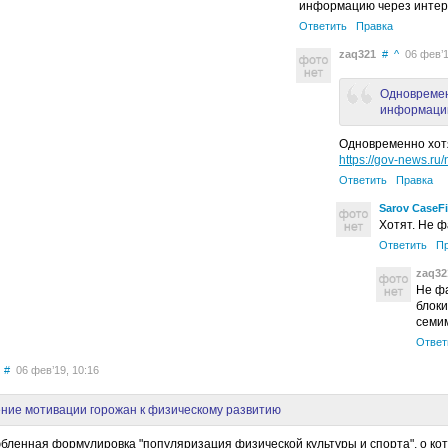
информацию через интер
Ответить
Правка
zaq321
#
^
06 фев’1
Одновремен
информацию
Одновременно хотя
https://gov-news.r
Ответить
Правка
Sarov CaseFi
Хотят. Не фа
Ответить
П
zaq32
Не фа
блоки
семи
Ответ
#
06 фев’19, 10:16
ние мотивации горожан к физическому развитию
юбленная формулировка "популяризация физической культуры и спорта", о кот