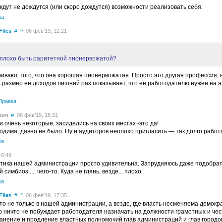
дут не дождутся (или скоро дождутся) возможности реализовать себя.
ка
Files
#
^
06 фев’19, 12:21
плохо быть раритетной пионервожатой?
ривают того, что она хорошая пионервожатая. Просто это другая профессия,
 А размер её доходов лишний раз показывает, что её работодателю нужен на э
Правка
вич
#
06 фев’19, 15:31
 очень некоторые, засиделись на своих местах -это да!
дима, давно не было. Ну и аудиторов неплохо пригласить — так долго работа
ка
16:49
тика нашей администрации просто удивительна. Затрудняюсь даже подобрать 
имбиоз .... чего-то. Куда не глянь, везде... плохо.
ка
Files
#
^
06 фев’19, 17:35
это не только в нашей администрации, а везде, где власть несменяема демок
о ничто не побуждает работодателя назначать на должности грамотных и чес
ранение и продление властных полномочий глав администраций и глав городов