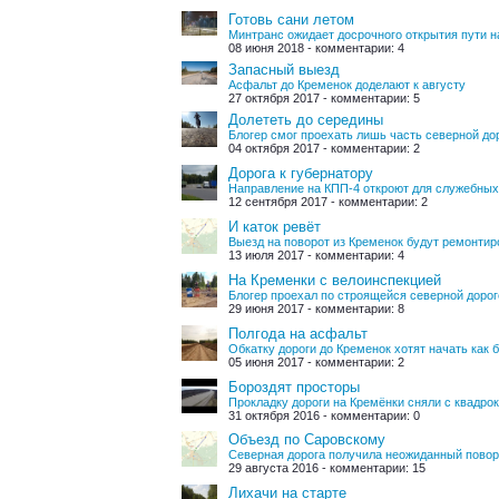
Готовь сани летом
Минтранс ожидает досрочного открытия пути н
08 июня 2018 - комментарии: 4
Запасный выезд
Асфальт до Кременок доделают к августу
27 октября 2017 - комментарии: 5
Долететь до середины
Блогер смог проехать лишь часть северной д
04 октября 2017 - комментарии: 2
Дорога к губернатору
Направление на КПП-4 откроют для служебных
12 сентября 2017 - комментарии: 2
И каток ревёт
Выезд на поворот из Кременок будут ремонтир
13 июля 2017 - комментарии: 4
На Кременки с велоинспекцией
Блогер проехал по строящейся северной доро
29 июня 2017 - комментарии: 8
Полгода на асфальт
Обкатку дороги до Кременок хотят начать как
05 июня 2017 - комментарии: 2
Бороздят просторы
Прокладку дороги на Кремёнки сняли с квадро
31 октября 2016 - комментарии: 0
Объезд по Саровскому
Северная дорога получила неожиданный повор
29 августа 2016 - комментарии: 15
Лихачи на старте