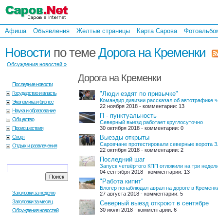
Афиша
Объявления
Желтые страницы
Карта Сарова
Фотоальбо
Новости
по теме
Дорога на Кременки
Обсуждения новостей »
Дорога на Кременки
Последние новости
Государство и власть
"Люди ездят по привычке"
Командир дивизии рассказал об автотрафике 
Экономика и бизнес
22 ноября 2018 - комментарии: 13
Наука и образование
П - пунктуальность
Общество
Северный выезд работает круглосуточно
Происшествия
30 октября 2018 - комментарии: 0
Спорт
Выезды открыты
Саровчане протестировали северные ворота 
Отдых и развлечения
22 октября 2018 - комментарии: 2
Последний шаг
Запуск четвёртого КПП отложили на три недел
04 сентября 2018 - комментарии: 13
"Работа кипит"
Блогер понаблюдал аврал на дороге в Кременк
Заголовки за неделю
27 августа 2018 - комментарии: 5
Заголовки за месяц
Северный выезд откроют в сентябре
30 июля 2018 - комментарии: 6
Обсуждения новостей